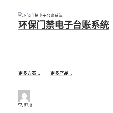
环保门禁电子台账系统
环保门禁电子台账系统,也称为重点用车企业(单
防治管理工具。系统通过门禁视频监控和电子台
非道路移动机械进行全面监管。系统能够自动采
功能,为企业构建规范、高效、智能的移动源环
更多方案…
更多产品
…
李, 静斯