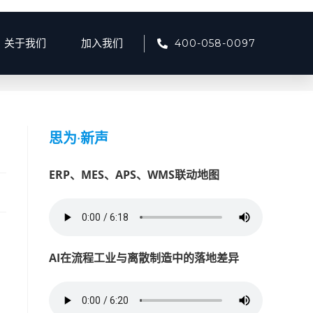
400-058-0097
关于我们
加入我们
>
24
>
产品资讯
>
智能环保门禁监控系统——工厂环保得力助手
思为
·
新声
ERP、MES、APS、WMS联动地图
AI在流程工业与离散制造中的落地差异