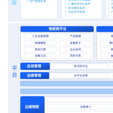
层
•
生产管理系统
•
广播实时对比监听
•
•
安全播出监测
•
•
台标呼号检测
•
•
…
•
物联网平台
工业设备管理
产品管理
物理模型
设备影子
数
规则引擎
边云协同
设备认证
消息分发
应用管理
低代码平台
平
台
运维管理
云平台运维
边缘物联
设备接入