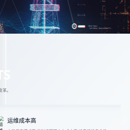
回转窑APC解
 稳定运行
TS
变革。
运维成本高