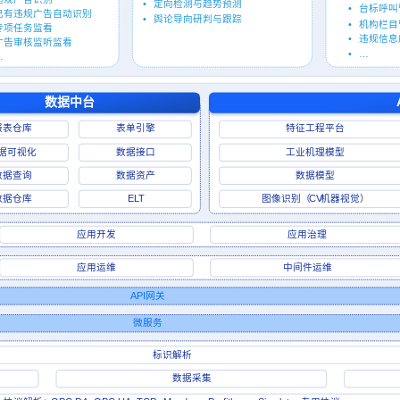
•
定向检测与趋势预测
•
台标呼叫
已有违规广告自动识别
•
舆论导向研判与跟踪
•
机构栏目
专项任务监看
•
违规信息
广告审核监听监看
•
…
…
数据中台
报表仓库
表单引擎
特征工程平台
据可视化
数据接口
工业机理模型
数据查询
数据资产
数据模型
数据仓库
ELT
图像识别（
CV
机器视觉）
应用开发
应用治理
应用运维
中间件运维
API
网关
微服务
标识解析
数据采集