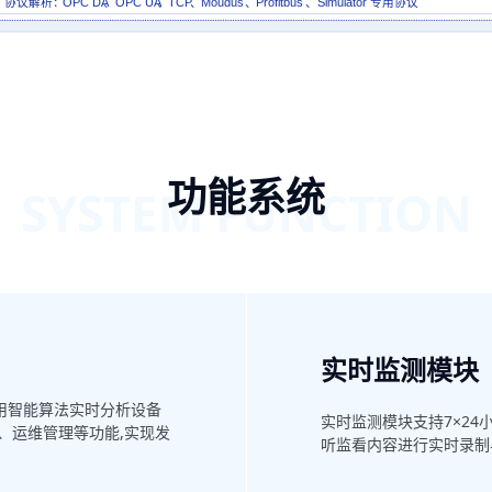
协议解析：
OPC DA
、
OPC UA
、
TCP
、
Moudus
、
Profitbus
、
Simulator
专用协议
功能系统
SYSTEM FUNCTION
实时监测模块
用智能算法实时分析设备
实时监测模块支持7×2
、运维管理等功能,实现发
听监看内容进行实时录制