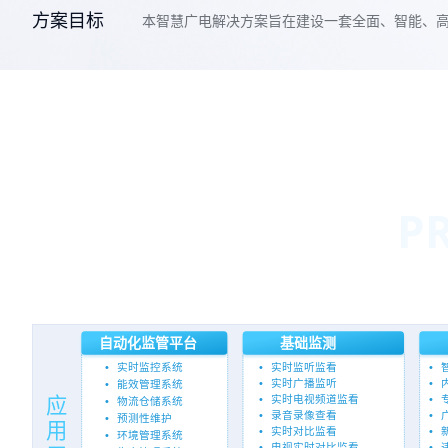
方案目标
本智慧广电解决方案旨在建设一套全面、智能、高
P
自动化监管平台
基础监测
•
实时监听监看
•
•
实时监控系统
•
实时广播监听
•
•
能效管理系统
•
实时电视频道监看
•
应
•
物流仓储系统
•
录音录像查看
•
•
预测性维护
用
•
实时对比监看
•
•
环境管理系统
•
电视实时对比监看
•