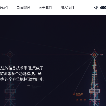
400
作伙伴
新闻资讯
关于我们
加入我们
公司新闻 >
企业文化 >
热点新闻 >
联系我们 >
数据中台
AI中台
决方案
智慧锂盐解决方案
餐厨收
运营
降本增效 资源利用
全流程管
能源管理系统
设备管理系统
生产管理系统
智能
系统
安全管理系统
仓储管理系统
3D孪生系统
物流
进的信息技术手段,集成了
决方案
化工解决方案
铝业解
系统
项目管理系统
边坡监测系统
企业知识库大模型
园区
监测等多个功能模块。通
业领航
降本优化 数字赋能
信息化优
备的全方位把控,助力广电
设备
广电智能硬件
单北斗授时器
工业级AI视觉盒子
决方案
工业数据采集解决方
工业大
案
细管理
知识赋能