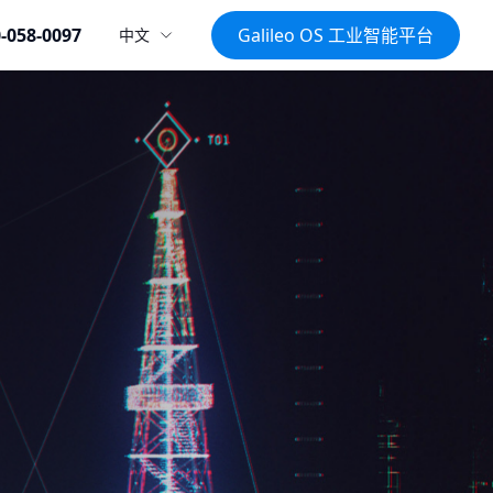
-058-0097
Galileo OS 工业智能平台
中文
行业资讯 >
项目方案 >
运解决方案
民爆解决方案
理 高效环保
全流程智能管控
销售系统
质量管理系统
原材料管理系统
监控系统
工业协同办公系统
BI商业智能
决方案
节能环保解决方案
物流系统
化 转型加速
节能减排 超低排放
模型解决方案
数字化矿山解决方案
 提效升级
透明高效 安全领航