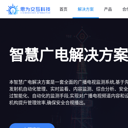
首页
解决方案
产品
合
平台能力
解决方案
产品
产品资讯 >
公司简介 >
物联网平台
思为交互科技在行业中沉
公司专注“数据智能+行
水泥建材解
智慧广电解决方案
淀多年，拥有丰富的实践
业”的技术创新，率先推
产供销智慧
经验，提供多种领域的优
出“工业互联网操作系统”
应用能力
秀解决方案。
，为工厂实现全面连接、
信息共享、上下联动、资
环保管理系统
源整合，为各个行业赋能
IAP产能专家
并帮助其实现数字化转
本智慧广电解决方案是一套全面的广播电视监测系统,基于先
智慧商砼解
型。
电台综合管理
发射机自动化管理、实时监看、内容监测、综合分析、安全
精细管理 行
过智能化、自动化的监测手段,实现对广播电视频道内容和设
机构提升管理效率,确保安全合规播出。
硬件
工业智能硬件
智慧广电解
自动监测 精