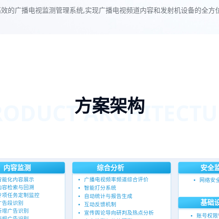
效的广播电视监测管理系统,实现广播电视频道内容和发射机设备的全方
方案架构
RODUCT ARCHITECTU
内容监测
综合分析
安全
智能化内容展示
•
广播电视频率频道综合评价
•
网络安
内容检索与回溯
•
智能打分系统
专项任务定制监控
•
自动统计与报告生成
基础
广告段识别
•
互动反馈机制
新增广告识别
•
宣传舆论导向研判及热点分析
•
账号权限
违规广告识别