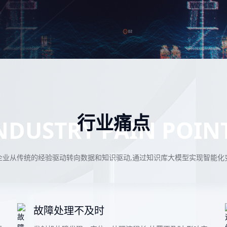
全流程采集 消除孤岛
控制解决
智慧再生资源解决方
锂辉石
案
决方案
除孤岛
全链贯通 助力双碳
高效转化
行业痛点
NDUSTRY PAIN POIN
企业从传统的经验驱动转向数据和知识驱动,通过知识库大模型实现智能化
故障处理不及时