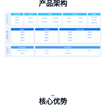
产品架构
供应链智能
研发智能
产线智能
营销智能
设备智能
行
智慧物流
设备
全面维护
3D
业
能耗评估
潜客挖掘
销量预测
工艺参数推荐
多维参数分析
应
预测性维护
智能补货
故障诊断分析
智能客服
企业知识库
物料组合推荐
产线效率提升
用
库存优化
设备健康分析
数据服务
模型开发
AI
核心资产管理
AI
数据清洗
模型构建
模型纳管
模型发布
工
数据标注
模型训练
模型共享
模型运维
作
数据增强
模型调优
样本管理
样本共享
间
特征工程
模型评估
资产交易
…
智能计算支撑
基础资源管理
云
Galileo OS
平
大规模深度学习分布式计算
账号管理
权限管理
存储管理
台
提供
边缘
端计算
监控报警
算力资源管理
/
…
核心优势