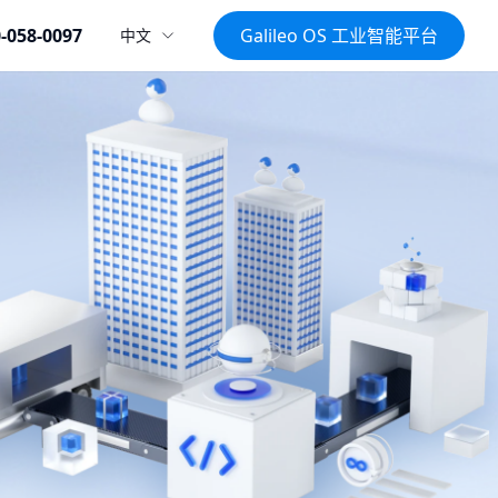
-058-0097
Galileo OS 工业智能平台
中文
行业资讯 >
项目方案 >
运解决方案
民爆解决方案
理 高效环保
全流程智能管控
销售系统
质量管理系统
原材料管理系统
监控系统
工业协同办公系统
BI商业智能
决方案
节能环保解决方案
物流系统
化 转型加速
节能减排 超低排放
模型解决方案
数字化矿山解决方案
 提效升级
透明高效 安全领航