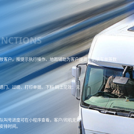
UNCTIONS
放客户，按提示执行操作、地图辅助为客户提货；记录车单等数
道门、过磅、打印单据、下料 码上见效：无
队叫号进度可在小程序查看，客户/司机无需
安排时间。