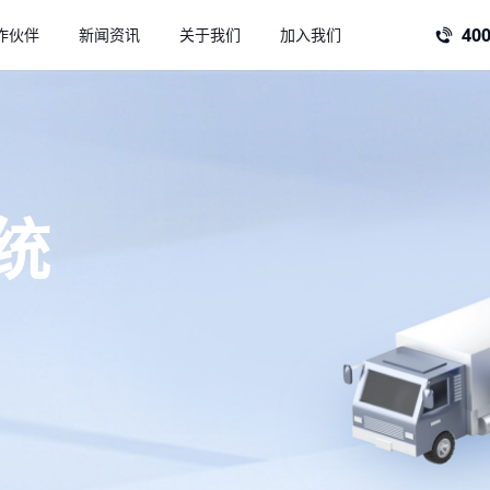
400
作伙伴
新闻资讯
关于我们
加入我们
公司新闻 >
企业文化 >
热点新闻 >
联系我们 >
数据中台
AI中台
决方案
智慧锂盐解决方案
餐厨收
运营
降本增效 资源利用
全流程管
统
能源管理系统
设备管理系统
生产管理系统
智能
系统
安全管理系统
仓储管理系统
3D孪生系统
物流
决方案
化工解决方案
铝业解
系统
项目管理系统
边坡监测系统
企业知识库大模型
园区
业领航
降本优化 数字赋能
信息化优
设备
广电智能硬件
单北斗授时器
工业级AI视觉盒子
决方案
工业数据采集解决方
工业大
案
细管理
知识赋能