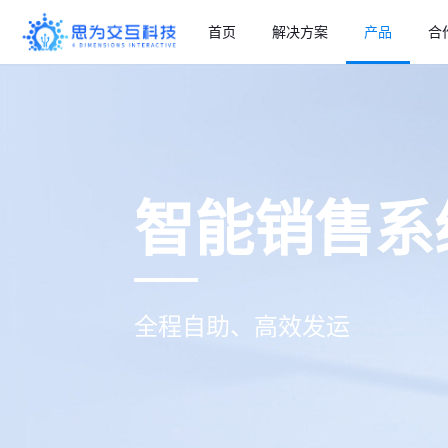
首页
解决方案
产品
合
平台能力
解决方案
产品
产品资讯 >
公司简介 >
物联网平台
思为交互科技在行业中沉
公司专注“数据智能+行
水泥建材解
淀多年，拥有丰富的实践
业”的技术创新，率先推
产供销智慧
经验，提供多种领域的优
出“工业互联网操作系统”
智能销售系
应用能力
秀解决方案。
，为工厂实现全面连接、
信息共享、上下联动、资
环保管理系统
源整合，为各个行业赋能
IAP产能专家
并帮助其实现数字化转
智慧商砼解
型。
电台综合管理
精细管理 行
全程自助、高效发运
硬件
工业智能硬件
智慧广电解
自动监测 精