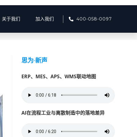
400-058-0097
关于我们
加入我们
>
四川工业
>
第 2页
思为
·
新声
ERP、MES、APS、WMS联动地图
AI在流程工业与离散制造中的落地差异