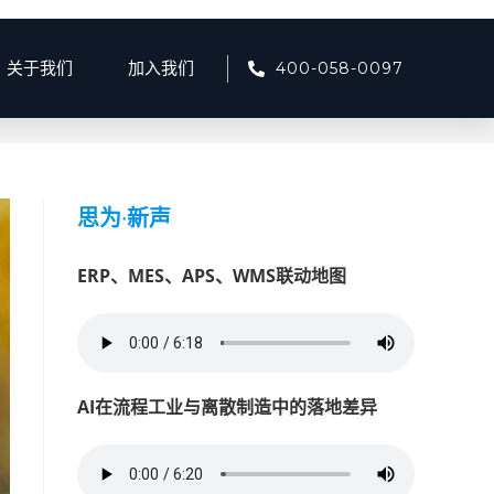
400-058-0097
关于我们
加入我们
>
智慧餐厨
>
第 28页
思为
·
新声
ERP、MES、APS、WMS联动地图
AI在流程工业与离散制造中的落地差异