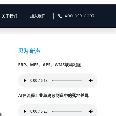
400-058-0097
关于我们
加入我们
闻
>
思为交互加入IEEE SA，探索工业互联网数字化矿山赋能新路径
思为
·
新声
ERP、MES、APS、WMS联动地图
AI在流程工业与离散制造中的落地差异
作