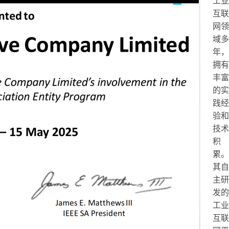
工业
互联
网领
域多
年，
拥有
丰富
的实
践经
验和
技术
积
累。
其自
主研
发的
工业
互联