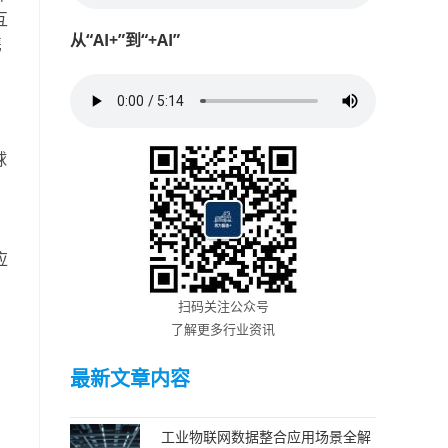
互
从“AI+”到“+AI”
携
球
、
应
扫码关注公众号
了解更多行业资讯
最新文章内容
工业物联网数据整合应用场景全解