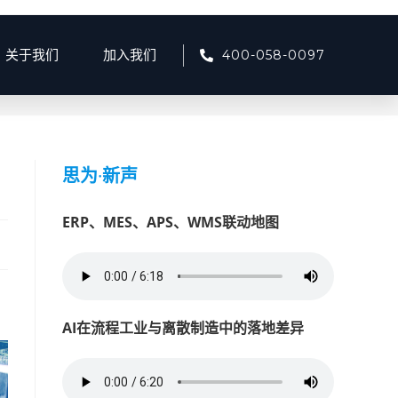
400-058-0097
关于我们
加入我们
24
>
7月
>
24
>
产品资讯
>
智慧工厂解决方案，让制造到“智造”
思为
·
新声
ERP、MES、APS、WMS联动地图
AI在流程工业与离散制造中的落地差异