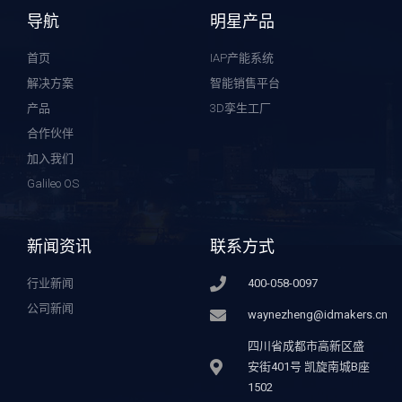
导航
明星产品
首页
IAP产能系统
解决方案
智能销售平台
产品
3D孪生工厂
合作伙伴
加入我们
Galileo OS
新闻资讯
联系方式
行业新闻
400-058-0097
公司新闻
waynezheng@idmakers.cn
四川省成都市高新区盛
安街401号 凯旋南城B座
1502