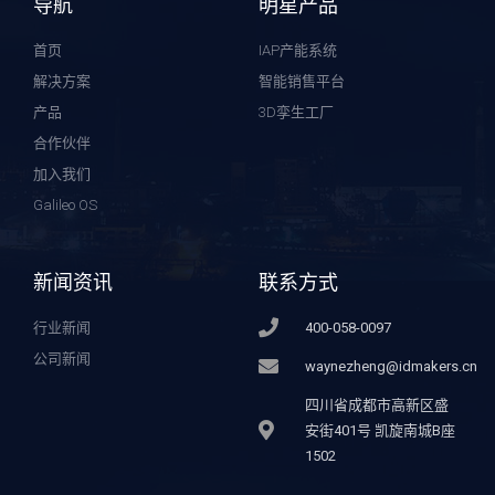
导航
明星产品
首页
IAP产能系统
解决方案
智能销售平台
产品
3D孪生工厂
合作伙伴
加入我们
Galileo OS
新闻资讯
联系方式
行业新闻
400-058-0097
公司新闻
waynezheng@idmakers.cn
四川省成都市高新区盛
安街401号 凯旋南城B座
1502