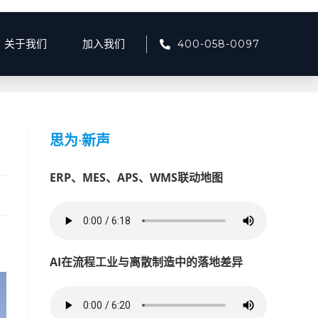
400-058-0097
关于我们
加入我们
9月
>
23
>
产品资讯
>
智慧商砼能源管理：引领绿色节能新潮流
思为
·
新声
ERP、MES、APS、WMS联动地图
AI在流程工业与离散制造中的落地差异