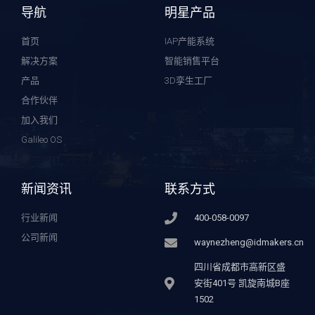
导航
明星产品
首页
IAP产能系统
解决方案
智能销售平台
产品
3D孪生工厂
合作伙伴
加入我们
Galileo OS
新闻资讯
联系方式
行业新闻
400-058-0097
公司新闻
waynezheng@idmakers.cn
四川省成都市高新区盛
安街401号 凯旋南城B座
1502