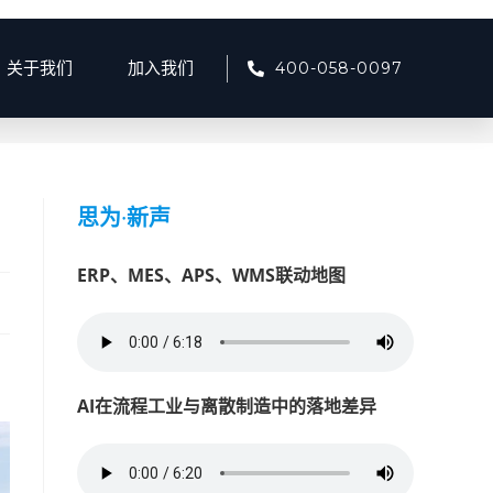
400-058-0097
关于我们
加入我们
产品资讯
>
智慧商砼物流监管系统：引领行业变革的数字化工具
思为
·
新声
ERP、MES、APS、WMS联动地图
AI在流程工业与离散制造中的落地差异