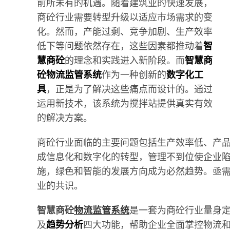
前所未有的机遇。随着建筑业的快速发展，
商砼行业需要转型升级以适应市场需求的变
化。然而，产能过剩、竞争加剧、生产效率
低下等问题依然存在，这些因素都推动着
智
慧商砼
的理念和实践进入新阶段。而
智慧商
砼物流监管系统
作为一种创新的
数字化工
具
，正是为了解决这些痛点而设计的。通过
运用新技术，该系统为搅拌站提供真实有效
的解决方案。
商砼行业面临的主要问题包括生产效率低、产
成信息化和数字化的转型，管理不到位使企业
施，绿色和智能的发展方向成为必然趋势。亟
业的共识。
智慧商砼
物流监管系统
是一套为商砼行业量身
及
趋势分析
四大功能，帮助企业全面掌控物流