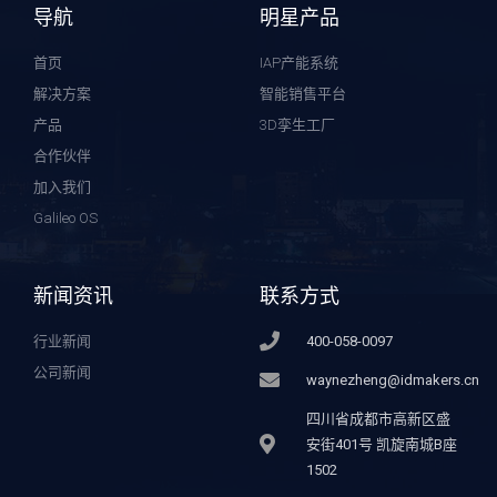
导航
明星产品
首页
IAP产能系统
解决方案
智能销售平台
产品
3D孪生工厂
合作伙伴
加入我们
Galileo OS
新闻资讯
联系方式
行业新闻
400-058-0097
公司新闻
waynezheng@idmakers.cn
四川省成都市高新区盛
安街401号 凯旋南城B座
1502