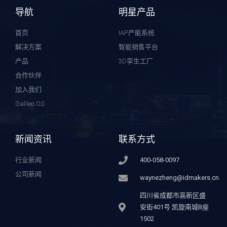
导航
明星产品
首页
IAP产能系统
解决方案
智能销售平台
产品
3D孪生工厂
合作伙伴
加入我们
Galileo OS
新闻资讯
联系方式
行业新闻
400-058-0097
公司新闻
waynezheng@idmakers.cn
四川省成都市高新区盛
安街401号 凯旋南城B座
1502