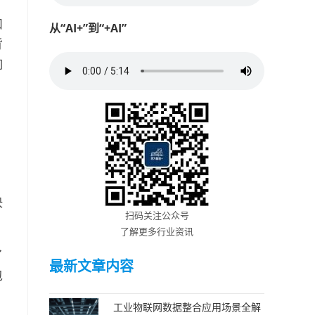
和
从“AI+”到“+AI”
背
响
；
决
扫码关注公众号
了解更多行业资讯
了
最新文章内容
包
工业物联网数据整合应用场景全解