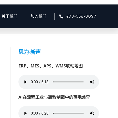
400-058-0097
关于我们
加入我们
>
2025
>
2月
>
12
>
产品资讯
>
拉萨民爆信息化转型方案
思为
·
新声
ERP、MES、APS、WMS联动地图
AI在流程工业与离散制造中的落地差异