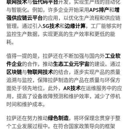
联网技术
与
低代码平台
开发，实现生产线的自动化
与智能化。例如，许多企业开始采用
APS排产
和
增
强供应链云平台
的应用，以优化生产流程和供应链
管理。通过引入
5G技术
和
边缘计算
，工厂能够实时
监控生产数据，实现更高的生产效率和更低的能
耗。
值得一提的是，拉萨还在不断加强与国内外
工业软
件企业
的合作，推动
生态工业元宇宙
的建设。通过
区块链
与
物联网技术
的结合，逐步实现产品的质量
追溯与监控，保障拉萨制造的产品在质量与环保方
面处于领先地位。此外，
AR技术
在运维服务中的应
用，提高了设备故障预测和维护效率，减少了停机
时间和维护成本。
拉萨还在努力推动
绿色制造
，将环保理念贯穿于整
个工业发展过程中。在符合国家政策导向的框架