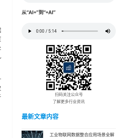
从“AI+”到“+AI”
据
度
处
几
计
仅
扫码关注公众号
于
了解更多行业资讯
最新文章内容
工业物联网数据整合应用场景全解