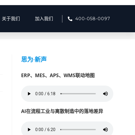
400-058-0097
关于我们
加入我们
2025
>
2月
>
17
>
产品资讯
>
边缘计算：工业数据分析新动力
思为
·
新声
ERP、MES、APS、WMS联动地图
AI在流程工业与离散制造中的落地差异