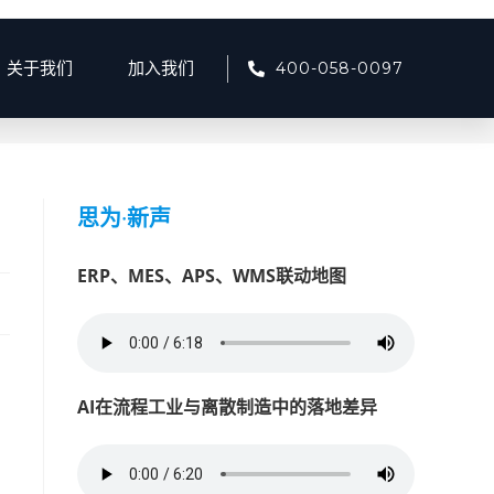
400-058-0097
关于我们
加入我们
>
2025
>
2月
>
27
>
产品资讯
>
泸州市产业生态链迎变动
思为
·
新声
ERP、MES、APS、WMS联动地图
AI在流程工业与离散制造中的落地差异