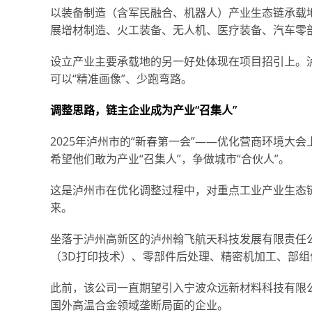
以装备制造（含军民融合、机器人）产业生态链承载地
展增材制造、火工装备、无人机、医疗装备、汽车零
设立产业主要承载地的另一好处体现在项目招引上。
可以“精准画像”、少跑弯路。
调整思路，链主企业成为产业“召集人”
2025年泸州市的“新春第一会”——优化营商环境大
希望他们敢为产业“召集人”，争做城市“合伙人”。
这是泸州市在优化调整过程中，对重点工业产业生态
来。
坐落于泸州高新区的泸州翰飞航天科技发展有限责任
（3D打印技术）、零部件后处理、精密机加工、部
此前，该公司一直期望引入宁波众远新材料科技有限
国外高温合金领域垄断局面的企业。