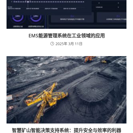
EMS能源管理系统在工业领域的应用
2025年 3月 11日
智慧矿山智能决策支持系统：提升安全与效率的利器