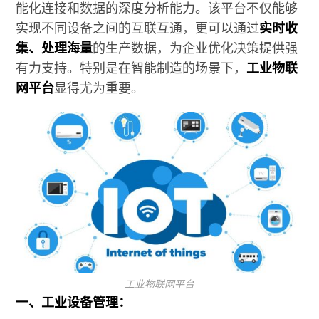
能化连接和数据的深度分析能力。该平台不仅能够
实现不同设备之间的互联互通，更可以通过
实时收
集、处理海量
的生产数据，为企业优化决策提供强
有力支持。特别是在智能制造的场景下，
工业物联
网平台
显得尤为重要。
工业物联网平台
一、工业设备管理：