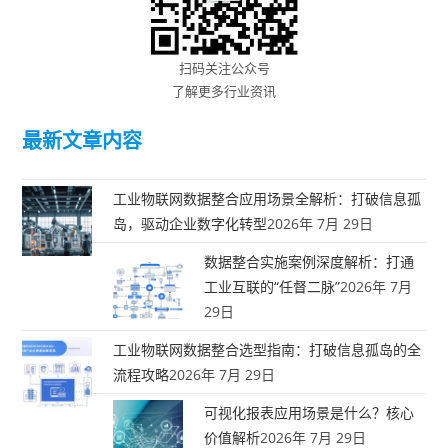
扫码关注公众号
了解更多行业资讯
最新文章内容
工业物联网数据整合应用场景全解析：打破信息孤
岛，驱动企业数字化转型
2026年 7月 29日
数据整合实施案例深度解析：打通
工业互联的“任督二脉”
2026年 7月
29日
工业物联网数据整合选型指南：打破信息孤岛的全
流程攻略
2026年 7月 29日
可视化报表应用场景是什么？核心
价值解析
2026年 7月 29日