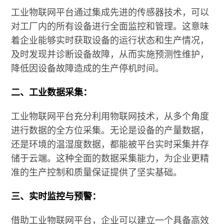
工业物联网平台通过集成先进的传感器技术，可以
对工厂内的所有设备进行全面监控和管理。这意味
着企业能够实时获取设备的运行状态和生产情况，
及时发现并诊断设备故障，从而实施预测性维护，
降低因设备故障造成的生产停机时间。
二、工业数据采集：
工业物联网平台充分利用物联网技术，从多个角度
进行数据的全方位采集。无论是设备的产量数据，
还是环境的温湿度数据，都能被平台实时采集并存
储于云端。这种全面的数据采集能力，为企业更精
准的生产控制和质量保证提供了坚实基础。
三、实时监控与预警：
借助工业物联网平台，企业可以建立一个具备高效