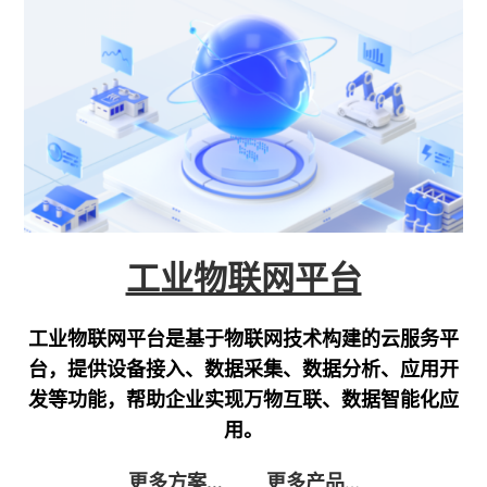
工业物联网平台
工业物联网平台是基于物联网技术构建的云服务平
台，提供设备接入、数据采集、数据分析、应用开
发等功能，帮助企业实现万物互联、数据智能化应
用。
更多方案…
更多产品
…