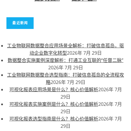
最近新闻
工业物联网数据整合应用场景全解析：打破信息孤岛，驱
动企业数字化转型
2026年 7月 29日
数据整合实施案例深度解析：打通工业互联的“任督二脉”
2026年 7月 29日
工业物联网数据整合选型指南：打破信息孤岛的全流程攻
略
2026年 7月 29日
可视化报表应用场景是什么？核心价值解析
2026年 7月
29日
可视化报表实施案例是什么？核心价值解析
2026年 7月
29日
可视化报表选型指南是什么？核心价值解析
2026年 7月
29日