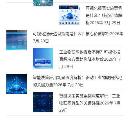
可视化报表实施案例
是什么？核心价值解
析
2026年 7月 29日
可视化报表选型指南是什么？核心价值解析
2026年
7月 29日
工业物联网数据看不懂？可视化报
表解决方案助你降本增效
2026年 7
月 29日
智能决策应用场景深度解析：驱动工业物联网落地
的关键力量
2026年 7月 29日
智能决策实施案例深度解析：工业
物联网转型的关键路径
2026年 7月
29日