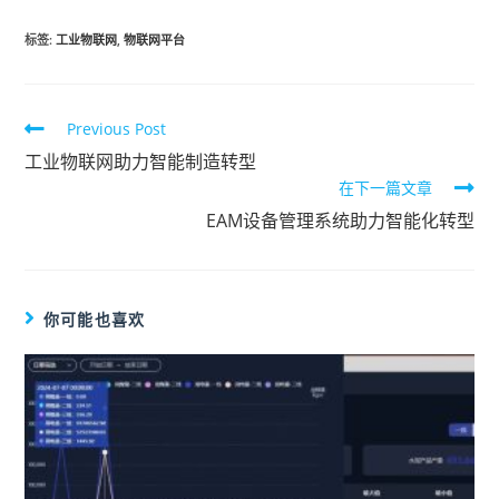
标签
:
工业物联网
,
物联网平台
Previous Post
工业物联网助力智能制造转型
在下一篇文章
EAM设备管理系统助力智能化转型
你可能也喜欢