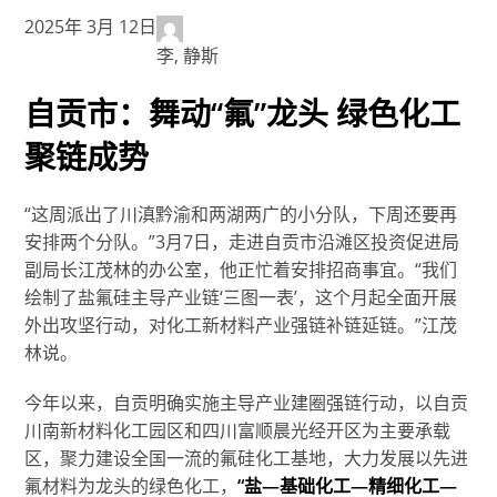
2025年 3月 12日
李, 静斯
自贡市：舞动“氟”龙头 绿色化工
聚链成势
“这周派出了川滇黔渝和两湖两广的小分队，下周还要再
安排两个分队。”3月7日，走进自贡市沿滩区投资促进局
副局长江茂林的办公室，他正忙着安排招商事宜。“我们
绘制了盐氟硅主导产业链‘三图一表’，这个月起全面开展
外出攻坚行动，对化工新材料产业强链补链延链。”江茂
林说。
今年以来，自贡明确实施主导产业建圈强链行动，以自贡
川南新材料化工园区和四川富顺晨光经开区为主要承载
区，聚力建设全国一流的氟硅化工基地，大力发展以先进
氟材料为龙头的绿色化工，
“盐—基础化工—精细化工—