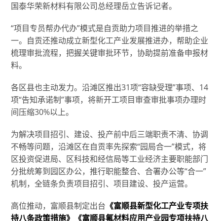
国泰华荣新材料有限公司总经理岳立告诉记者。
“项目专员帮办代办”模式是自贡助力项目推进的举措之
一。自贡还推动成立新型化工产业发展推进办，帮助企业
梳理审批流程，把握关键审批环节，协助提前准备申报材
料。
各区县也主动发力。沿滩区推出31项“容缺受理”事项、14
项“告知承诺制”事项，将新开工项目审查审批事项办理时
间压缩30%以上。
为解决项目招引、建设、投产前中后三端职责不清、协调
不畅等问题，沿滩区在自贡率先探索“园局合一”模式，将
区投资促进局、区科技和经信局等工业经济主要职能部门
分批统筹到园区办公，推行职能整合、合署办公等“合一”
机制，全链条负责项目招引、项目建设、投产运营。
高位推动，富顺县制定出台
《富顺县新型化工产业专项扶
持八条政策措施》《富顺县氟材料应用产业园专项扶持八