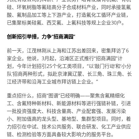
硅、环氧树脂等氟硅高分子合成材料产业，同时承接氢氟
酸、氟制品加工等上下游产业，打造氟化工循环产业链，
已集聚标美硅氟、西艾氟、上氟科技等规上企业30户。
创新招引举措，力争“招商满园”
前一天，江茂林刚从上海和江苏出差回来，密集拜访了6
家企业。他说，3月起，沿滩区正式推行“招商满园”计
划，今年计划招引25个化工类项目，“以‘敲门行动’和‘小分
队’招商两种形式，拟赴京津冀辽蒙、长三角、珠三角、长
江经济带和沿海工业城市拜访链上企业。”
重点招什么，招商“图谱”已经明确——聚焦含氟精细化
工、含氟特种新材料、新能源材料等进行强链补链，引进
一批投资强度大、科技含量高、产业配套强、发展污染
小、附加值高的龙头型、基地型、集群型项目。同时，着
力招引在中试、技术公共服务、联合研发、化工产业供应
链、检测检验等方面具备较大影响力的服务平台。