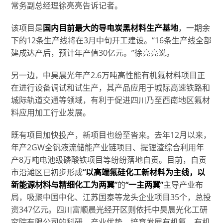
常务副总经理徐亮亮告诉记者。
该项目是
国内目前最大的导电炭黑材料生产基地
，一期余
下的12条生产线将在3月中旬开工建设。“16条生产线全部
建成达产后，预计年产值30亿元。”徐亮亮说。
另一边，中昊晨光年产2.6万吨高性能有机氟材料项目正
在进行设备调试和试生产，其产品应用于城际高速铁路和
城际轨道交通等领域，有利于促进四川乃至西南地区氟材
料应用加工行业发展。
既有项目加快投产，新项目也纷至沓来。去年12月以来，
年产2GW全钒液流储能产业链项目、提锂渣综合利用年
产8万吨电池级磷酸铁项目等纷纷落地自贡。目前，自贡
市沿滩区已初步形成
“以高端氟硅化工新材料为主线，以
新能源材料与精细化工为两翼”
的
“一主两翼”
主导产业布
局，吸聚中国中化、江苏国泰等龙头企业项目35个，总投
资347亿元。四川富顺晨光经开区则依托中昊晨光化工研
究院有限公司的科研、产业优势，培育发展有机氟、有机