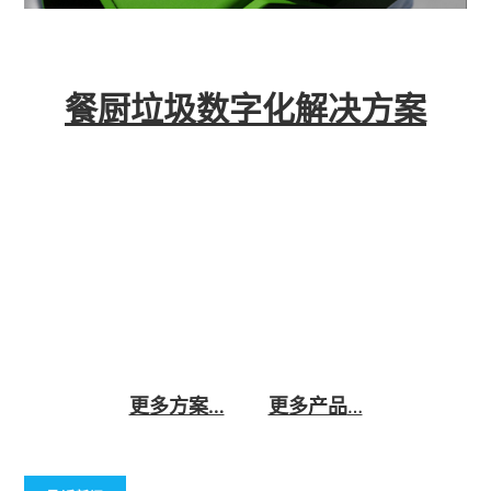
餐厨垃圾数字化解决方案
思为交互科技基于工业物联、大数据、智能化等技
术,打造餐厨垃圾处置数字化产业平台。旨在统一管
理’不好管、管不好’的餐厨废弃物从收运调度、垃圾
运输、费用结算、处置加工到成品外售的全链条流
程,实现餐厨废弃物处置的精细化、动态化、数字
化、全覆盖管理,推动产业绿色、环保、可持续的高
质量发展。
更多方案…
更多产品
…