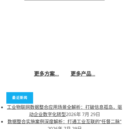
数字化矿山解决方案是针对现代矿山管理需求而开
发的智能化系统，旨在通过先进的物联网、大数
据、人工智能和云计算技术，实现矿山生产的智能
化、精细化和高效化管理。该方案集成了实时监
控、智能分析、自动化控制等功能，帮助矿山企业
提升生产效率、降低运营成本、提高安全性。 立即
咨询
更多方案…
更多产品
…
最近新闻
工业物联网数据整合应用场景全解析：打破信息孤岛，驱
动企业数字化转型
2026年 7月 29日
数据整合实施案例深度解析：打通工业互联的“任督二脉”
2026年 7月 29日