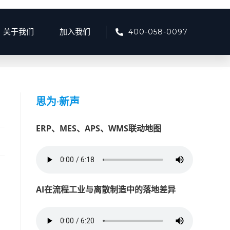
400-058-0097
关于我们
加入我们
>
2025
>
5月
>
14
>
产品资讯
>
成都化工厂数智化升级路径
思为
·
新声
ERP、MES、APS、WMS联动地图
AI在流程工业与离散制造中的落地差异