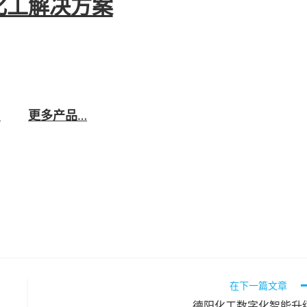
化工解决方案
终端销售、市场消费的全链可视化管理，协助企业快速建
现大数据生态系统信息化管理，完善企业供应链各环节在
，并可实现高效、精准、灵活的策略分析与决策。
…
更多产品
…
在下一篇文章
德阳化工数字化智能升