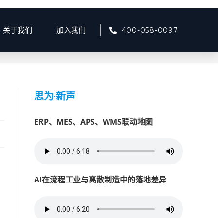
400-058-0097
关于我们
加入我们
2025
>
5月
>
22
>
产品资讯
>
质量管理系统的全生命周期追溯
思为
·
新声
ERP、MES、APS、WMS联动地图
AI在流程工业与离散制造中的落地差异