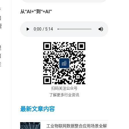
产
从“AI+”到“+AI”
加
管
理
和
进
扫码关注公众号
了解更多行业资讯
最新文章内容
工业物联网数据整合应用场景全解