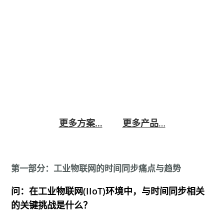
SW-801硬件单北斗系列NTP授时服务器产品，采
用国产单北斗导航型芯片，致力于提供精确的时间
同步服务。产品能够通过北斗卫星信号获取标准时
间，并利用NTP协议将时间同步至局域网内的各类
设备，包括但不限于电脑、服务器、网络监控系统
以及网络硬盘录像机等。SW-801以其卓越的性能
和稳定性，在交通、科研机构、教育等多个领域得
到了广泛应用。
更多方案…
更多产品
…
第一部分：工业物联网的时间同步痛点与趋势
问：在工业物联网(IIoT)环境中，与时间同步相关
的关键挑战是什么？