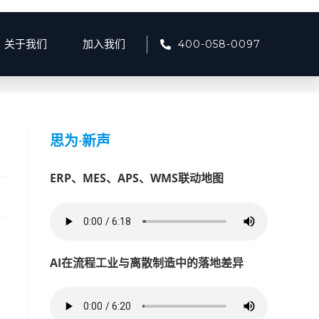
400-058-0097
关于我们
加入我们
产品资讯
>
智慧民用爆炸物安全监管平台：助力安全监管新时代
思为
·
新声
ERP、MES、APS、WMS联动地图
AI在流程工业与离散制造中的落地差异