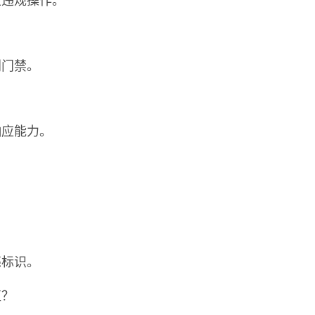
止违规操作。
别门禁。
响应能力。
亮标识。
值？