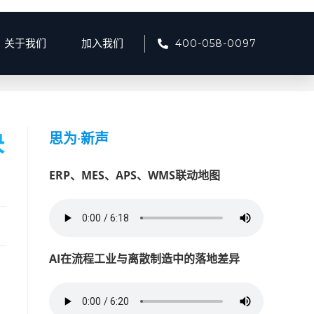
400-058-0097
关于我们
加入我们
资讯
>
再生资源回收服务平台：提高资源再利用的智能化解决方案
决
思为
·
新声
ERP、MES、APS、WMS联动地图
AI在流程工业与离散制造中的落地差异