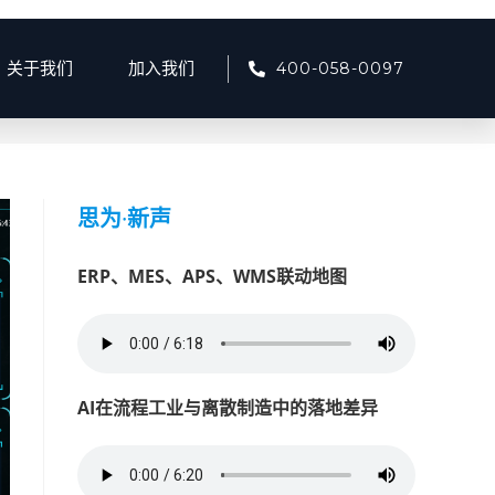
400-058-0097
关于我们
加入我们
>
2025
>
6月
>
16
>
第 3页
思为
·
新声
ERP、MES、APS、WMS联动地图
AI在流程工业与离散制造中的落地差异