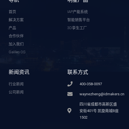
首页
IAP产能系统
解决方案
智能销售平台
产品
3D孪生工厂
合作伙伴
加入我们
Galileo OS
新闻资讯
联系方式
行业新闻
400-058-0097
公司新闻
waynezheng@idmakers.cn
四川省成都市高新区盛
安街401号 凯旋南城B座
1502