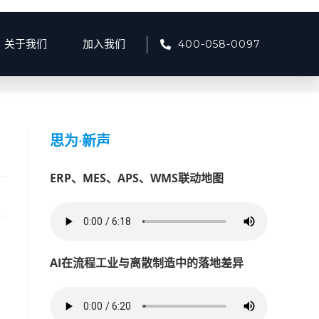
400-058-0097
关于我们
加入我们
2025
>
6月
>
25
>
产品资讯
>
AI赋能企业知识管理的关键路径
思为
·
新声
ERP、MES、APS、WMS联动地图
AI在流程工业与离散制造中的落地差异