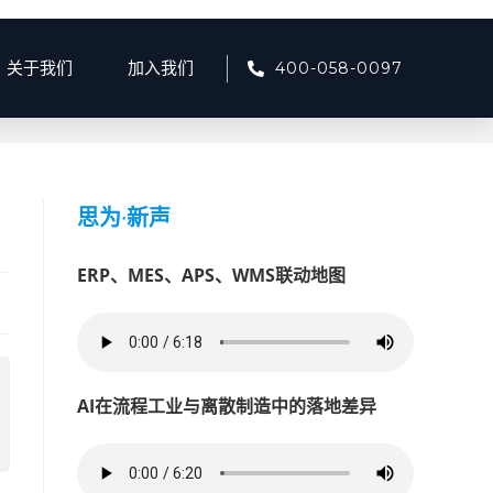
400-058-0097
关于我们
加入我们
>
7月
>
7
>
产品资讯
>
单北斗授时如何助力交通领域精准同步
思为
·
新声
ERP、MES、APS、WMS联动地图
AI在流程工业与离散制造中的落地差异