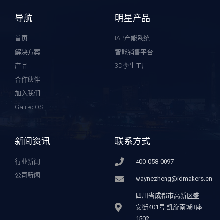
导航
明星产品
首页
IAP产能系统
解决方案
智能销售平台
产品
3D孪生工厂
合作伙伴
加入我们
Galileo OS
新闻资讯
联系方式
行业新闻
400-058-0097
公司新闻
waynezheng@idmakers.cn
四川省成都市高新区盛
安街401号 凯旋南城B座
1502