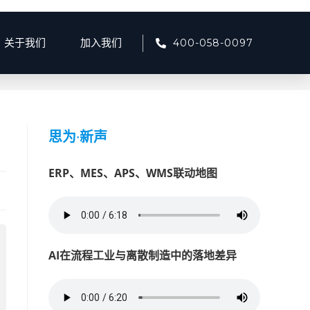
400-058-0097
关于我们
加入我们
7月
>
14
>
产品资讯
>
智慧环保门禁系统如何助力企业绿色合规
思为
·
新声
ERP、MES、APS、WMS联动地图
AI在流程工业与离散制造中的落地差异