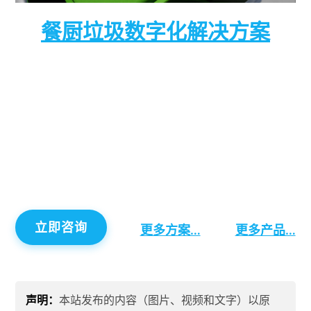
餐厨垃圾数字化解决方案
思为交互科技基于工业物联、大数据、智能化等技
术,打造餐厨垃圾处置数字化产业平台。旨在统一管
理’不好管、管不好’的餐厨废弃物从收运调度、垃圾
运输、费用结算、处置加工到成品外售的全链条流
程,实现餐厨废弃物处置的精细化、动态化、数字
化、全覆盖管理,推动产业绿色、环保、可持续的高
质量发展。
立即咨询
更多方案…
更多产品…
声明：
本站发布的内容（图片、视频和文字）以原