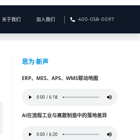
400-058-0097
关于我们
加入我们
>
2025
>
7月
>
22
>
产品资讯
>
智慧回收如何助力循环利用？
思为
·
新声
ERP、MES、APS、WMS联动地图
AI在流程工业与离散制造中的落地差异