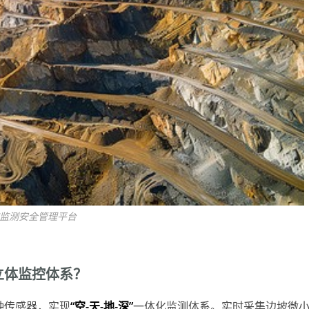
监测安全管理平台
立体监控体系？
种传感器，实现
“空-天-地-深”
一体化监测体系。实时采集边坡微