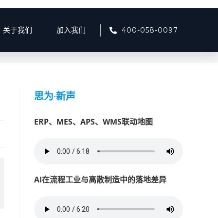
400-058-0097
关于我们
加入我们
产品资讯
>
边坡监测如何提升矿山安全？智能预警解决方案解读
思为
·
新声
ERP、MES、APS、WMS联动地图
AI在流程工业与离散制造中的落地差异