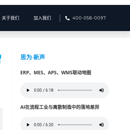
400-058-0097
关于我们
加入我们
面向工业企业的节能环保超低排放解决方案：挑战与智能化路径解析
智
思为
·
新声
ERP、MES、APS、WMS联动地图
AI在流程工业与离散制造中的落地差异