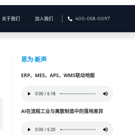
400-058-0097
关于我们
加入我们
8月
>
7
>
产品资讯
>
智慧广电如何实现发射台信号智能监测？
思为
·
新声
ERP、MES、APS、WMS联动地图
AI在流程工业与离散制造中的落地差异