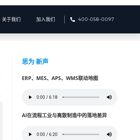
400-058-0097
关于我们
加入我们
7
>
产品资讯
>
如何通过数据采集提升工业集中控制与OEE水平？
思为
·
新声
ERP、MES、APS、WMS联动地图
AI在流程工业与离散制造中的落地差异