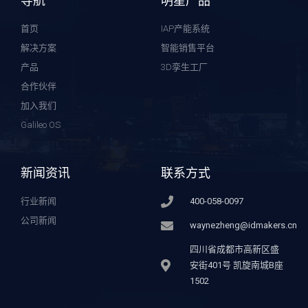
导航
明星产品
首页
IAP产能系统
解决方案
智能销售平台
产品
3D孪生工厂
合作伙伴
加入我们
Galileo OS
新闻资讯
联系方式
行业新闻
400-058-0097
公司新闻
waynezheng@idmakers.cn
四川省成都市高新区盛
安街401号 凯旋南城B座
1502