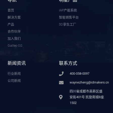
首页
IAP产能系统
解决方案
智能销售平台
产品
3D孪生工厂
合作伙伴
加入我们
Galileo OS
新闻资讯
联系方式
行业新闻
400-058-0097
公司新闻
waynezheng@idmakers.cn
四川省成都市高新区盛
安街401号 凯旋南城B座
1502