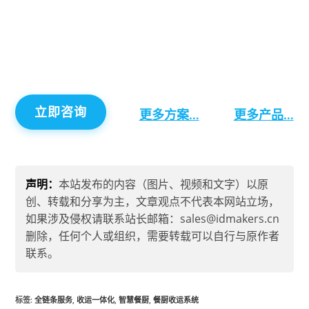
运输、费用结算、处置加工到成品外售的全链条流
程,实现餐厨废弃物处置的精细化、动态化、数字
化、全覆盖管理,推动产业绿色、环保、可持续的高
质量发展。
立即咨询
更多方案…
更多产品…
声明：
本站发布的内容（图片、视频和文字）以原
创、转载和分享为主，文章观点不代表本网站立场，
如果涉及侵权请联系站长邮箱：sales@idmakers.cn
删除，任何个人或组织，需要转载可以自行与原作者
联系。
标签
:
全链条服务
,
收运一体化
,
智慧餐厨
,
餐厨收运系统