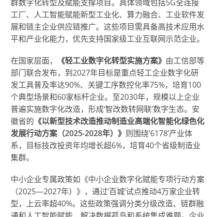
群数字化转型及赋能支撑项目。具体领域包括5G全连接
工厂、人工智能赋能新型工业化、算力融合、工业软件发
展和链主企业供应链推广。这些项目需具备高技术应用水
平和产业化能力，优先支持国家级工业互联网示范企业。
在国家层面，
《轻工业数字化转型实施方案》
由工信部等
部门联合发布，到2027年目标是重点轻工企业数字化研
发工具普及率达90%、关键工序数控化率75%，培育100
个典型场景和60家标杆企业。至2030年，规模以上企业
普遍实施数字化改造，形成‘智改数转网联’数字生态。安
徽省的
《以新型技术改造推动制造业高端化智能化绿色化
发展行动方案（2025-2028年）》
则围绕‘6178’产业体
系，目标技改投资年均增长超6%，培育40个省级制造业
集群。
中小企业专属政策如《中小企业数字化赋能专项行动方案
（2025—2027年）》，通过‘百城’试点推动4万家企业转
型，上云率超40%。这些政策强调分类分级改造、链群融
通和人工智能赋能，解决数据孤岛和系统集成难题。企业