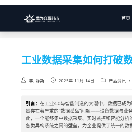
博客
首页
工业数据采集如何打破
李, 静斯
2025年 11月 14日
产品资讯
/
引言：
在工业4.0与智能制造的大潮中，数据已成
然存在着严重的“数据孤岛”问题——设备数据与业
此，一个能够集中数据采集、实时监控和智能分析
各类异构系统之间的壁垒，为企业提供了统一的数