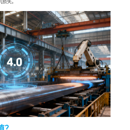
机损失。
值？