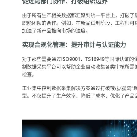
促进跨部门协作：打破组织边界
由于所有生产相关数据都汇聚到统一平台上，打破了
职能团队的合作。例如，在新品试制阶段，工程师可
加速了新产品推向市场的速度。
实现合规化管理：提升审计与认证能力
对于那些需要通过
ISO9001、TS16949
等国际认证的
制数据采集平台可以帮助企业自动收集各类审核所需
检查。
工业集中控制数据采集解决方案通过打破“数据孤岛”
型。不仅提升了生产效率、降低了成本、优化了产品