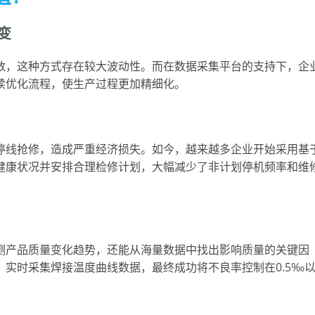
变
数，这种方式存在较大波动性。而在数据采集平台的支持下，企
续优化流程，使生产过程更加精细化。
停线抢修，造成严重经济损失。如今，越来越多企业开始采用基
健康状况并安排合理检修计划，大幅减少了非计划停机频率和维
测产品质量变化趋势，还能从海量数据中找出影响质量的关键因
实时采集焊接温度曲线数据，最终成功将不良率控制在0.5‰