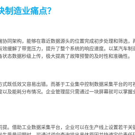
决制造业痛点？
端协同架构，能够在靠近数据源头的位置完成初步处理和筛选，
有效缓解了带宽压力，提升了整个系统的响应速度。以某汽车制
备状态数据秒级上传，极大提高了故障预警的及时性和准确性。
方式既低效又容易出错。而基于工业集中控制数据采集平台的可
度以及能耗分布情况。企业管理层只需通过一块屏幕就可以掌握
前提。借助工业数据采集平台，企业可以在生产线上设置若干关
发生质量问题时，可通过逆向查询找出具体原因并快速定位责任