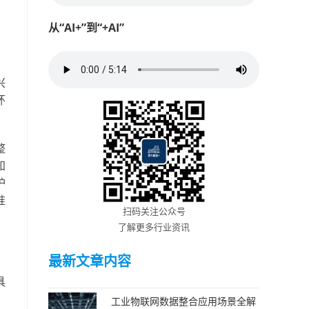
从“AI+”到“+AI”
兴
环
整
知
护
准
扫码关注公众号
了解更多行业资讯
最新文章内容
具
工业物联网数据整合应用场景全解