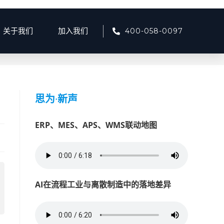
400-058-0097
关于我们
加入我们
月
>
19
>
产品资讯
>
制造业知识库大模型能解决哪些实际问题？
思为
·
新声
ERP、MES、APS、WMS联动地图
AI在流程工业与离散制造中的落地差异