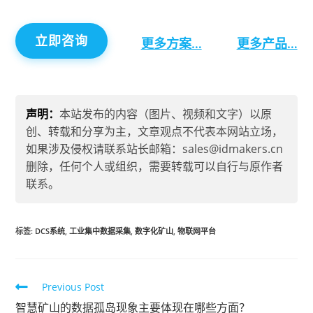
立即咨询
更多方案…
更多产品…
声明：
本站发布的内容（图片、视频和文字）以原
创、转载和分享为主，文章观点不代表本网站立场，
如果涉及侵权请联系站长邮箱：sales@idmakers.cn
删除，任何个人或组织，需要转载可以自行与原作者
联系。
标签
:
DCS系统
,
工业集中数据采集
,
数字化矿山
,
物联网平台
Previous Post
智慧矿山的数据孤岛现象主要体现在哪些方面？