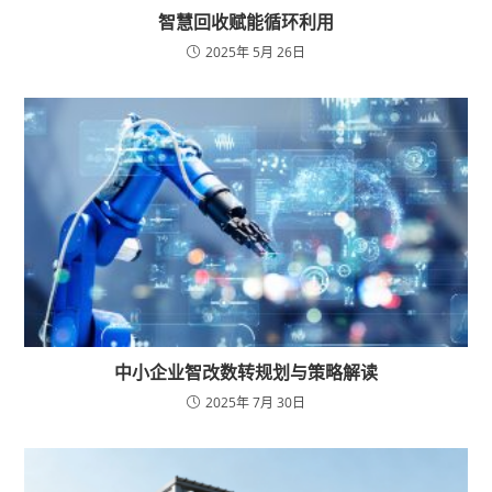
智慧回收赋能循环利用
2025年 5月 26日
中小企业智改数转规划与策略解读
2025年 7月 30日