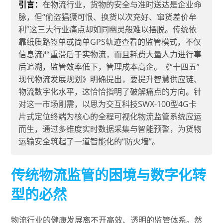
引言：
在物流行业，货物的安全与准时送达是企业命
脉，但“偷盗猖獗可恨、换货以次充好、窜货差价牟
利”这三大行业痛点却如同幽灵般难以摆脱。传统依
靠纸质路签单或简单GPS轨迹查看的监管模式，不仅
信息流严重滞后于实物流，而且耗费大量人力进行事
后追溯，监管效率低下，管理成本高企。《“十四五”
现代物流发展规划》明确提出，要提升智慧供应链、
物流数字化水平，这恰恰指明了破解痛点的方向。针
对这一市场刚需，以思为交互科技SWX-100型4G卡
片式定位终端为核心的全程可视化物流监管系统应运
而生，通过多维度实时数据采集与智能预警，为货物
运输安全筑起了一道智能化的“防火墙”。
传统物流监管的困境与数字化转
型的必然
物流行业的健康发展离不开高效、透明的监管体系。然