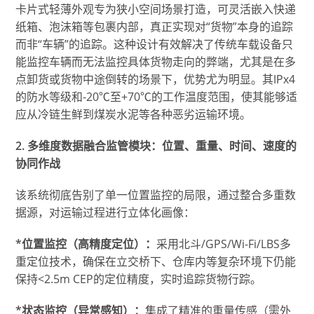
卡片式轻薄外观专为狭小空间场景打造，可灵活嵌入快递
纸箱、泡沫箱等包裹内部，真正实现对“货物”本身的追踪
而非“车辆”的追踪。这种设计有效解决了传统车载设备只
能监控车辆而无法监控具体货物走向的弊端，尤其是在多
点卸货或货物中途倒转的场景下，优势尤为明显。其IPx4
的防水等级和-20℃至+70℃的工作温度范围，使其能够适
应从冷链生鲜到煤炭水泥等各种恶劣运输环境。
2. 多维度数据融合监管模块：位置、重量、时间、速度的
协同作战
该系统彻底告别了单一位置监控的局限，通过整合多重数
据源，对运输过程进行立体化画像：
*位置监控（高精度定位）：
采用北斗/GPS/Wi-Fi/LBS多
重定位技术，确保在立交桥下、仓库内等复杂环境下仍能
保持<2.5m CEP的定位精度，实时追踪货物行踪。
*状态监控（异常感知）：
集成了精准的重量传感（需外