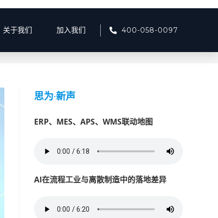
400-058-0097
关于我们
加入我们
>
BI商业智能
>
第 3页
思为
·
新声
ERP、MES、APS、WMS联动地图
AI在流程工业与离散制造中的落地差异