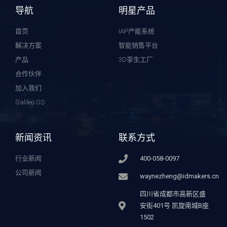
导航
明星产品
首页
IAP产能系统
解决方案
智能销售平台
产品
3D孪生工厂
合作伙伴
加入我们
Galileo OS
新闻资讯
联系方式
行业新闻
400-058-0097
公司新闻
waynezheng@idmakers.cn
四川省成都市高新区盛
安街401号 凯旋南城B座
1502