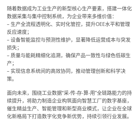
随着数据成为工业生产的新型核心生产要素，搭建一体化
数据采集与集中控制系统，为企业带来多维价值：
– 生产全流程透明化、实时化管控，提升OEE水平和管理
反应速度；
– 设备智能监控与预测性维护，显著降低运营成本与突发
损失；
– 质量与能耗精细化追溯，确保产品一致性与绿色低碳生
产；
– 实现信息系统间的高效协同，推动管理创新和科学决
策。
面向未来，围绕工业数据“采-传-存-算-用”全链路能力的持
续提升，将助力制造企业构筑面向智慧工厂的数字基座，
催生精益生产、智能管理和新型商业模式，让企业在全球
化新格局下打造数字化竞争新优势，持续引领行业发展。