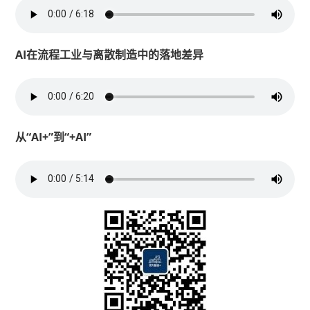
AI在流程工业与离散制造中的落地差异
从“AI+”到“+AI”