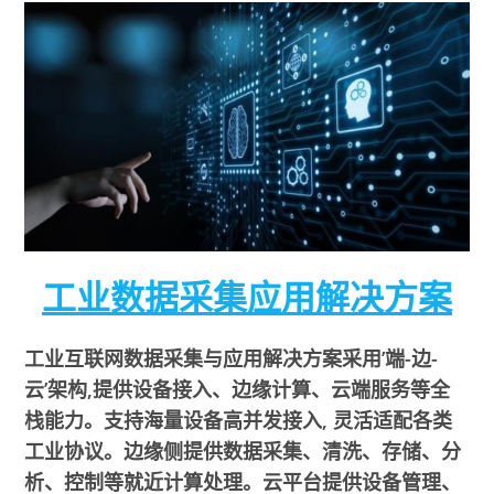
工业数据采集应用解决方案
工业互联网数据采集与应用解决方案采用’端-边-
云’架构,提供设备接入、边缘计算、云端服务等全
栈能力。支持海量设备高并发接入, 灵活适配各类
工业协议。边缘侧提供数据采集、清洗、存储、分
析、控制等就近计算处理。云平台提供设备管理、