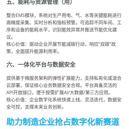
五、能耗与资源管理（用）
整合EMS模块，系统对生产用电、气、水等关键能耗进行
高精度采集、实时分析和指标预警。可追踪不同车间、工
序和设备的能耗水平，识别能效异常并推送节能优化建
议。
核心价值：驱动企业开展节能减碳行动，响应“双碳”政
策，全面提升能源利用率。
六、一体化平台与数据安全
提供基于微服务架构的弹性扩展能力，支持私有化或混合
云部署，保证核心业务数据安全合规。平台具备灵活的
API开放接口，便于按需扩展AI/大数据/第三方应用。
核心价值：企业数字化系统快速上线、灵活迭代，数据安
全可控，支撑未来业务创新。
助力制造企业抢占数字化新赛道