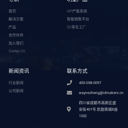
首页
IAP产能系统
解决方案
智能销售平台
产品
3D孪生工厂
合作伙伴
加入我们
Galileo OS
新闻资讯
联系方式
行业新闻
400-058-0097
公司新闻
waynezheng@idmakers.cn
四川省成都市高新区盛
安街401号 凯旋南城B座
1502