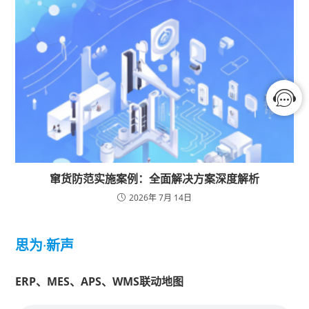
窜货防范实施案例：全面解决方案深度解析
2026年 7月 14日
思为
·
新声
ERP、MES、APS、WMS联动地图